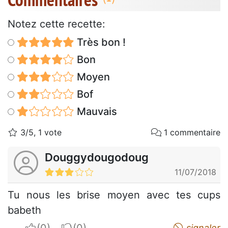
Notez cette recette:
Très bon !
Bon
Moyen
Bof
Mauvais
3/5, 1 vote
1 commentaire
Douggydougodoug
11/07/2018
Tu nous les brise moyen avec tes cups
babeth
I apreciate
I do not appreciate
signaler