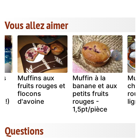
Vous allez aimer
ns
Muffins aux
Muffin à la
Muf
fruits rouges et
banane et aux
choc
flocons
petits fruits
roug
n !)
d'avoine
rouges -
lign
1,5pt/pièce
Questions