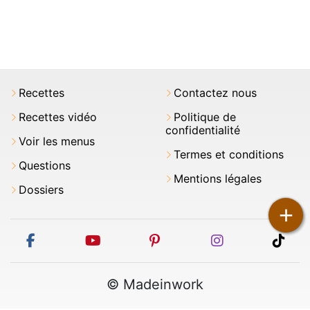
Recettes
Contactez nous
Recettes vidéo
Politique de
confidentialité
Voir les menus
Termes et conditions
Questions
Mentions légales
Dossiers
+
facebook
youtube
pinterest
instagram
tikt
© Madeinwork