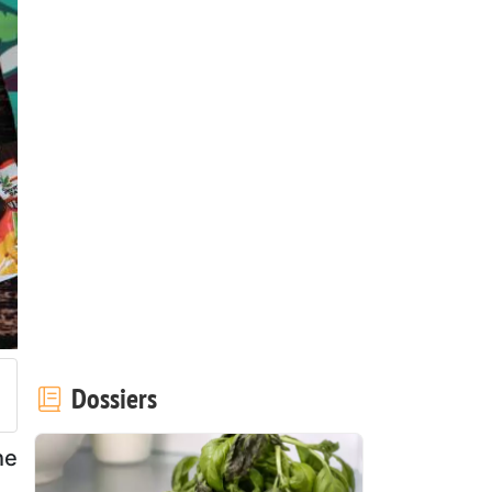
Dossiers
he