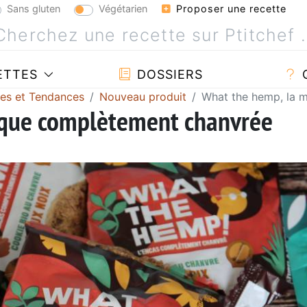
Sans gluten
Végétarien
Proposer une recette
ETTES
DOSSIERS
tes et Tendances
Nouveau produit
What the hemp, la 
rque complètement chanvrée