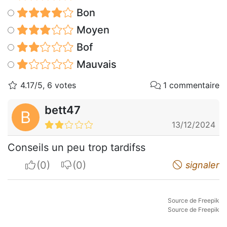
Bon
Moyen
Bof
Mauvais
4.17/5, 6 votes
1 commentaire
bett47
B
13/12/2024
Conseils un peu trop tardifss
I apreciate
I do not appreciate
signaler
Source de Freepik
Source de Freepik