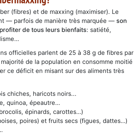
iber (fibres) et de maxxing (maximiser). Le
nt — parfois de manière très marquée —
son
profiter de tous leurs bienfaits
: satiété,
olisme…
 officielles parlent de 25 à 38 g de fibres par
la majorité de la population en consomme moitié
r ce déficit en misant sur des aliments très
pois chiches, haricots noirs...
ne, quinoa, épeautre…
brocolis, épinards, carottes…)
ses, poires) et fruits secs (figues, dattes…)
m…