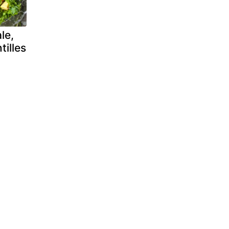
le,
tilles