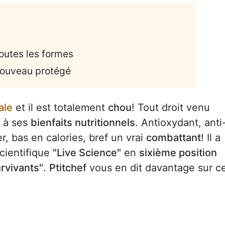
outes les formes
 nouveau protégé
ale
et il est totalement
chou
! Tout droit venu
c à ses
bienfaits nutritionnels
. Antioxydant, anti
er, bas en calories, bref un vrai
combattant
! Il a
scientifique
"Live Science"
en
sixième position
rvivants"
.
Ptitchef
vous en dit davantage sur c