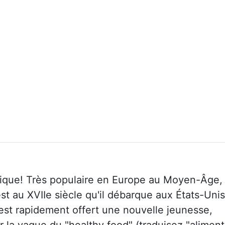
tique! Très populaire en Europe au Moyen-Âge, 
st au XVIIe siècle qu'il débarque aux États-Unis
 est rapidement offert une nouvelle jeunesse,
la vague du "healthy food" (traduisez "aliment