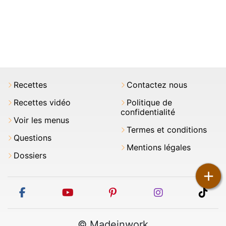
Recettes
Contactez nous
Recettes vidéo
Politique de
confidentialité
Voir les menus
Termes et conditions
Questions
Mentions légales
Dossiers
+
facebook
youtube
pinterest
instagram
tikt
© Madeinwork