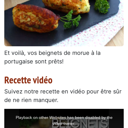
Et voilà, vos beignets de morue à la
portugaise sont prêts!
Recette vidéo
Suivez notre recette en vidéo pour être sûr
de ne rien manquer.
This
is
a
Playback on other Websites has been disabled by the
modal
window.
video owner.