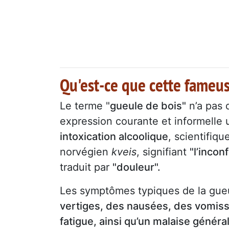
Qu'est-ce que cette fameus
Le terme "
gueule de bois"
n’a pas d
expression courante et informelle u
intoxication alcoolique
, scientifiq
norvégien
kveis
, signifiant
"l’incon
traduit par
"douleur".
Les symptômes typiques de la gueu
vertiges, des nausées, des vomiss
fatigue, ainsi qu’un malaise généra