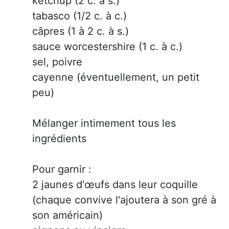
ketchup (2 c. à s.)
tabasco (1/2 c. à c.)
câpres (1 à 2 c. à s.)
sauce worcestershire (1 c. à c.)
sel, poivre
cayenne (éventuellement, un petit
peu)
Mélanger intimement tous les
ingrédients
Pour garnir :
2 jaunes d'œufs dans leur coquille
(chaque convive l'ajoutera à son gré à
son américain)