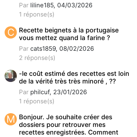
Par
liline185, 04/03/2026
1 réponse(s)
C
Recette beignets à la portugaise
vous mettez quand la farine ?
Par
cats1859, 08/02/2026
2 réponse(s)
-le coût estimé des recettes est loin
de la vérité très très minoré , ??
Par
philcuf, 23/01/2026
1 réponse(s)
M
Bonjour. Je souhaite créer des
dossiers pour retrouver mes
recettes enregistrées. Comment