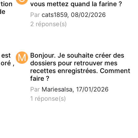
tion
vous mettez quand la farine ?
de
Par
cats1859, 08/02/2026
2 réponse(s)
 est
M
Bonjour. Je souhaite créer des
noré ,
dossiers pour retrouver mes
recettes enregistrées. Comment
faire ?
Par
Mariesalsa, 17/01/2026
1 réponse(s)