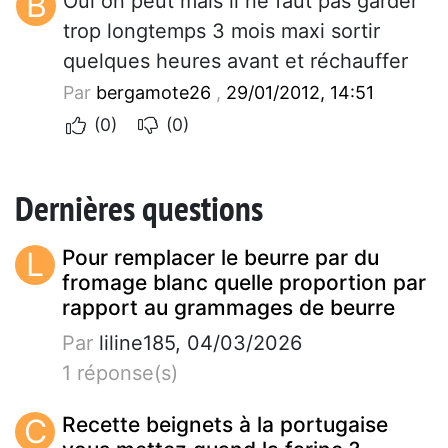
B
Oui on peut mais il ne faut pas garder
trop longtemps 3 mois maxi sortir
quelques heures avant et réchauffer
Par
bergamote26
,
29/01/2012, 14:51
(0)
(0)
Dernières questions
L
Pour remplacer le beurre par du
fromage blanc quelle proportion par
rapport au grammages de beurre
Par
liline185, 04/03/2026
1 réponse(s)
C
Recette beignets à la portugaise