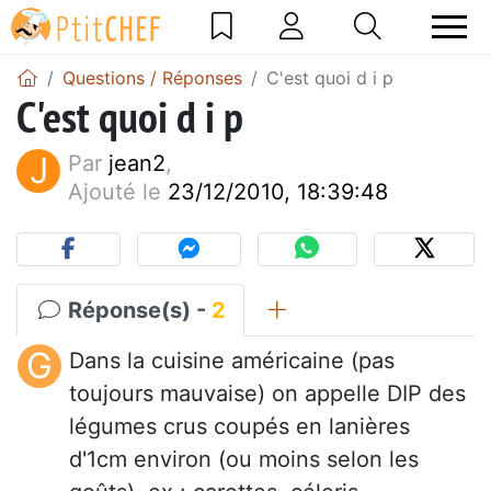
Questions / Réponses
C'est quoi d i p
C'est quoi d i p
J
Par
jean2
,
Ajouté le
23/12/2010, 18:39:48
Réponse(s) -
2
G
Dans la cuisine américaine (pas
toujours mauvaise) on appelle DIP des
légumes crus coupés en lanières
d'1cm environ (ou moins selon les