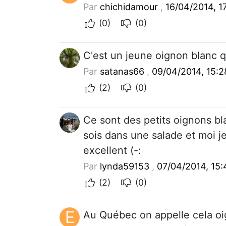
Par
chichidamour
,
16/04/2014, 17
(0)
(0)
C'est un jeune oignon blanc q
Par
satanas66
,
09/04/2014, 15:2
(2)
(0)
Ce sont des petits oignons b
sois dans une salade et moi je
excellent (-:
Par
lynda59153
,
07/04/2014, 15:
(2)
(0)
E
Au Québec on appelle cela oig