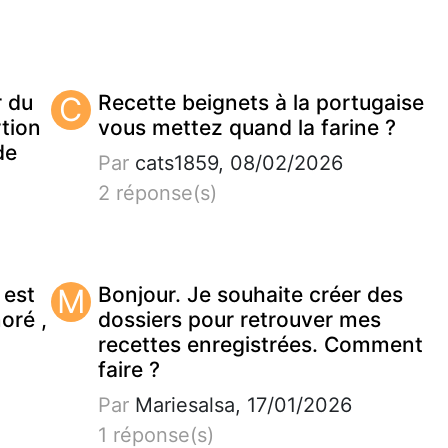
r du
C
Recette beignets à la portugaise
tion
vous mettez quand la farine ?
de
Par
cats1859, 08/02/2026
2 réponse(s)
 est
M
Bonjour. Je souhaite créer des
noré ,
dossiers pour retrouver mes
recettes enregistrées. Comment
faire ?
Par
Mariesalsa, 17/01/2026
1 réponse(s)