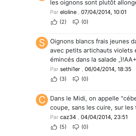
les oignons sont plutôt allongé
Par
eloline
,
07/04/2014, 10:01
(2)
(0)
S
Oignons blancs frais jeunes d
avec petits artichauts violets e
émincés dans la salade ,)!AA
Par
sethi1er
,
06/04/2014, 18:35
(3)
(0)
C
Dans le Midi, on appelle "céb
coupe, sans les cuire, sur les
Par
caz34
,
04/04/2014, 23:51
(5)
(0)