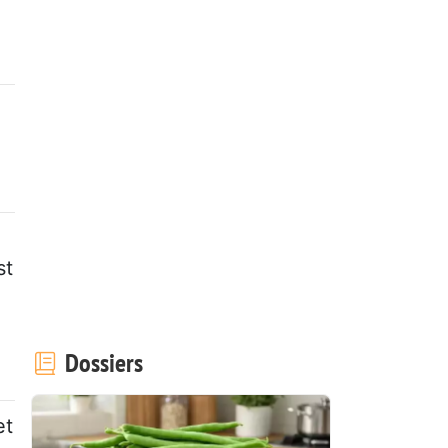
st
Dossiers
et