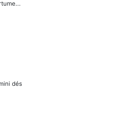
rtume...
mini dés