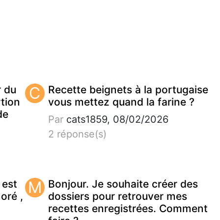
r du
C
Recette beignets à la portugaise
tion
vous mettez quand la farine ?
de
Par
cats1859, 08/02/2026
2 réponse(s)
 est
M
Bonjour. Je souhaite créer des
noré ,
dossiers pour retrouver mes
recettes enregistrées. Comment