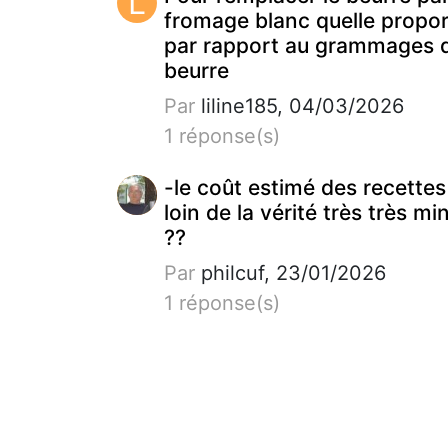
L
fromage blanc quelle propor
par rapport au grammages 
beurre
Par
liline185, 04/03/2026
1 réponse(s)
-le coût estimé des recettes
loin de la vérité très très mi
??
Par
philcuf, 23/01/2026
1 réponse(s)