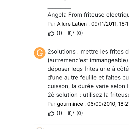
_________
Angela From friteuse electriq
Par
Allure Latien
,
09/11/2011, 18:
(1)
(0)
G
2solutions : mettre les frites
(autremenc'est immangeable) et
déposer leqs frites une à côté
d'une autre feuille et faites c
cuisson, la durée varie selon 
2è solution : utilisez la frite
Par
gourmince
,
06/09/2010, 18:2
(1)
(0)