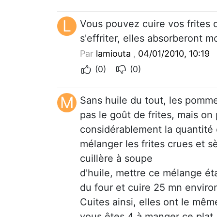
L
Vous pouvez cuire vos frites 
s'effriter, elles absorberont m
Par
lamiouta
,
04/01/2010, 10:19
(0)
(0)
M
Sans huile du tout, les pomme
pas le goût de frites, mais on
considérablement la quantité d
mélanger les frites crues et s
cuillère à soupe
d'huile, mettre ce mélange éta
du four et cuire 25 mn environ
Cuites ainsi, elles ont le mêm
vous êtes 4 à manger ce plat,