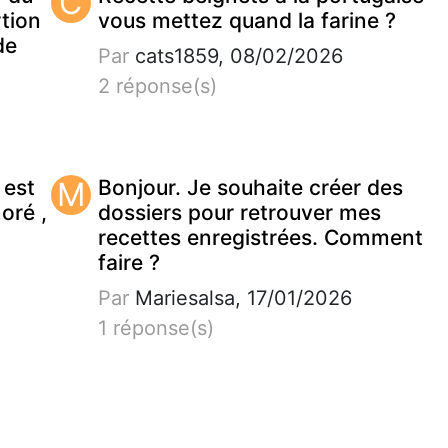
C
tion
vous mettez quand la farine ?
de
Par
cats1859, 08/02/2026
2 réponse(s)
 est
M
Bonjour. Je souhaite créer des
noré ,
dossiers pour retrouver mes
recettes enregistrées. Comment
faire ?
Par
Mariesalsa, 17/01/2026
1 réponse(s)