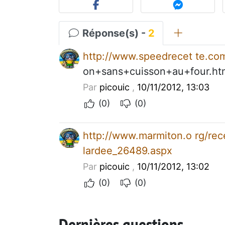
Réponse(s) -
2
http://www.speedrecet te.com
on+sans+cuisson+au+four.ht
Par
picouic
,
10/11/2012, 13:03
(0)
(0)
http://www.marmiton.o rg/rece
lardee_26489.aspx
Par
picouic
,
10/11/2012, 13:02
(0)
(0)
Dernières questions