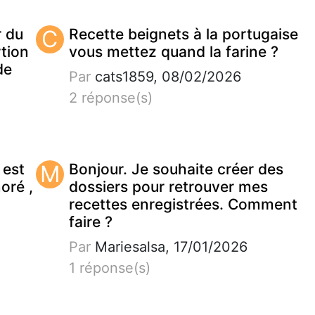
r du
C
Recette beignets à la portugaise
tion
vous mettez quand la farine ?
de
Par
cats1859, 08/02/2026
2 réponse(s)
 est
M
Bonjour. Je souhaite créer des
noré ,
dossiers pour retrouver mes
recettes enregistrées. Comment
faire ?
Par
Mariesalsa, 17/01/2026
1 réponse(s)