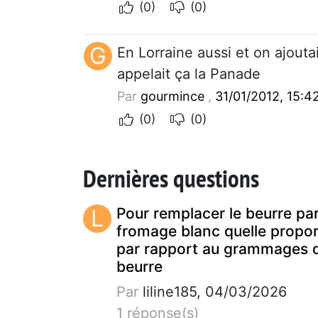
(0)
(0)
G
En Lorraine aussi et on ajoutai
appelait ça la Panade
Par
gourmince
,
31/01/2012, 15:4
(0)
(0)
Dernières questions
L
Pour remplacer le beurre pa
fromage blanc quelle propor
par rapport au grammages 
beurre
Par
liline185, 04/03/2026
1 réponse(s)