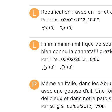
L
Rectification : avec un "b" et 
Par
lilim
,
03/02/2012, 10:09
(0)
(0)
L
Hmmmmmmmm!!! que de souveni
bien connu la pannata!!! grazie
Par
lilim
,
03/02/2012, 10:06
(0)
(0)
P
Même en Italie, dans les Abruz
avec une gousse d'ail. Une fois
delicieux et dans notre patois
Par
puligio
,
02/02/2012, 17:08