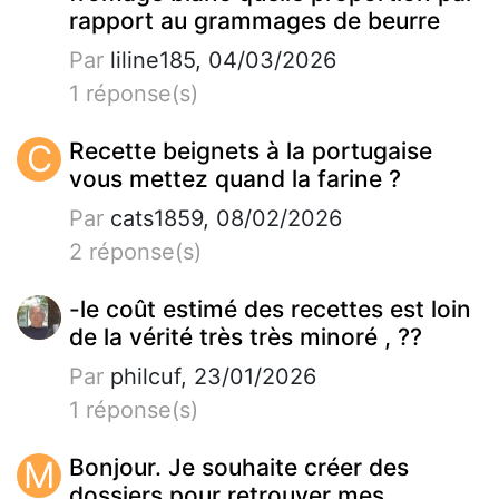
rapport au grammages de beurre
Par
liline185, 04/03/2026
1 réponse(s)
C
Recette beignets à la portugaise
vous mettez quand la farine ?
Par
cats1859, 08/02/2026
2 réponse(s)
-le coût estimé des recettes est loin
de la vérité très très minoré , ??
Par
philcuf, 23/01/2026
1 réponse(s)
M
Bonjour. Je souhaite créer des
dossiers pour retrouver mes