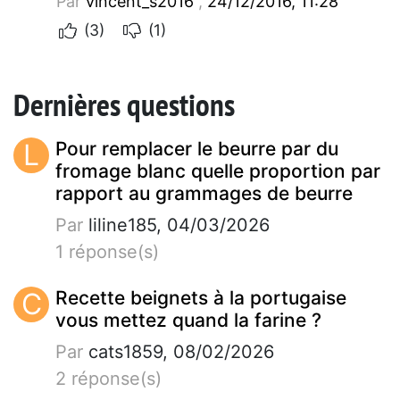
Par
vincent_s2016
,
24/12/2016, 11:28
(3)
(1)
Dernières questions
L
Pour remplacer le beurre par du
fromage blanc quelle proportion par
rapport au grammages de beurre
Par
liline185, 04/03/2026
1 réponse(s)
C
Recette beignets à la portugaise
vous mettez quand la farine ?
Par
cats1859, 08/02/2026
2 réponse(s)