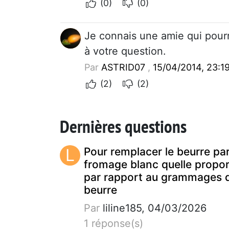
(0)
(0)
Je connais une amie qui pourr
à votre question.
Par
ASTRID07
,
15/04/2014, 23:1
(2)
(2)
Dernières questions
L
Pour remplacer le beurre pa
fromage blanc quelle propor
par rapport au grammages 
beurre
Par
liline185, 04/03/2026
1 réponse(s)