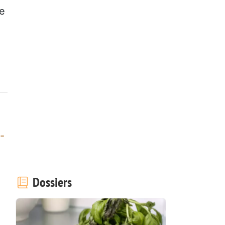
ne
-
Dossiers