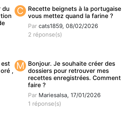
r du
C
Recette beignets à la portugaise
tion
vous mettez quand la farine ?
de
Par
cats1859, 08/02/2026
2 réponse(s)
 est
M
Bonjour. Je souhaite créer des
noré ,
dossiers pour retrouver mes
recettes enregistrées. Comment
faire ?
Par
Mariesalsa, 17/01/2026
1 réponse(s)