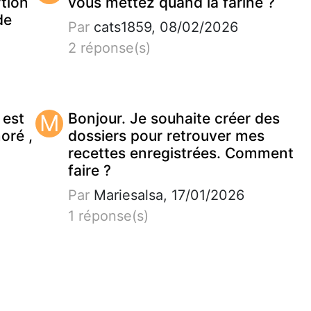
tion
vous mettez quand la farine ?
de
Par
cats1859, 08/02/2026
2 réponse(s)
 est
M
Bonjour. Je souhaite créer des
noré ,
dossiers pour retrouver mes
recettes enregistrées. Comment
faire ?
Par
Mariesalsa, 17/01/2026
1 réponse(s)