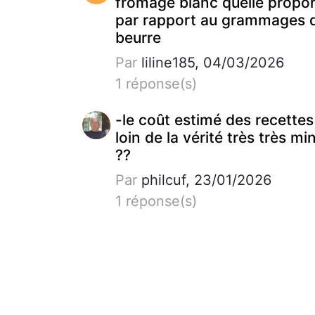
fromage blanc quelle propor
par rapport au grammages 
beurre
Par
liline185, 04/03/2026
1 réponse(s)
-le coût estimé des recettes
loin de la vérité très très mi
??
Par
philcuf, 23/01/2026
1 réponse(s)