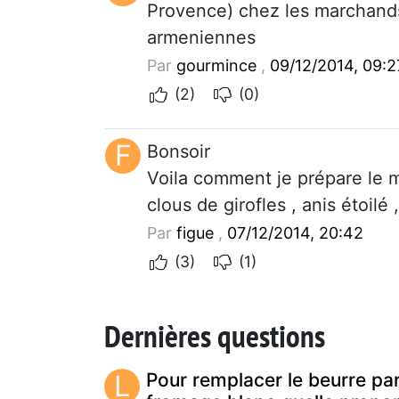
Provence) chez les marchands 
armeniennes
Par
gourmince
,
09/12/2014, 09:2
(2)
(0)
F
Bonsoir
Voila comment je prépare le m
clous de girofles , anis étoilé 
Par
figue
,
07/12/2014, 20:42
(3)
(1)
Dernières questions
L
Pour remplacer le beurre pa