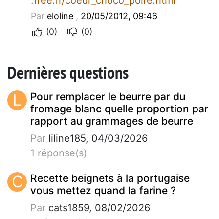
.free.fr/coeur_choco_poire.html
Par
eloline
,
20/05/2012, 09:46
(0)
(0)
Dernières questions
L
Pour remplacer le beurre par du
fromage blanc quelle proportion par
rapport au grammages de beurre
Par
liline185, 04/03/2026
1 réponse(s)
C
Recette beignets à la portugaise
vous mettez quand la farine ?
Par
cats1859, 08/02/2026