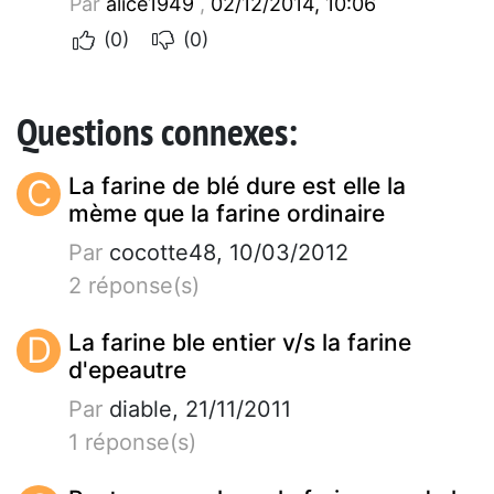
Par
alice1949
,
02/12/2014, 10:06
(0)
(0)
Questions connexes:
C
La farine de blé dure est elle la
mème que la farine ordinaire
Par
cocotte48, 10/03/2012
2 réponse(s)
D
La farine ble entier v/s la farine
d'epeautre
Par
diable, 21/11/2011
1 réponse(s)