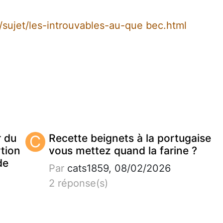
/sujet/les-introuvables-au-que bec.html
r du
C
Recette beignets à la portugaise
tion
vous mettez quand la farine ?
de
Par
cats1859, 08/02/2026
2 réponse(s)