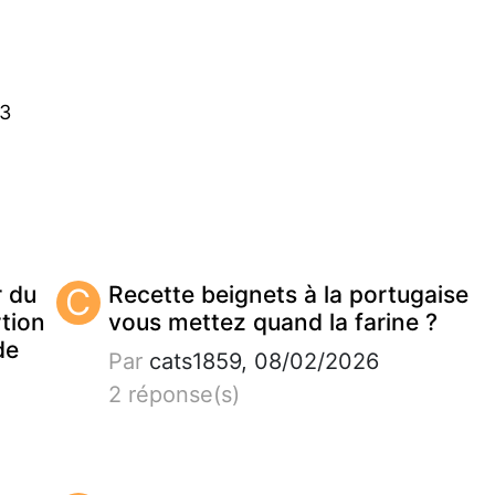
43
r du
C
Recette beignets à la portugaise
tion
vous mettez quand la farine ?
de
Par
cats1859, 08/02/2026
2 réponse(s)