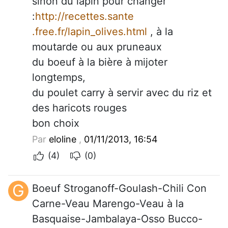
sinon du lapin pour changer
:
http://recettes.sante
.free.fr/lapin_olives.html
, à la
moutarde ou aux pruneaux
du boeuf à la bière à mijoter
longtemps,
du poulet carry à servir avec du riz et
des haricots rouges
bon choix
Par
eloline
,
01/11/2013, 16:54
(4)
(0)
G
Boeuf Stroganoff-Goulash-Chili Con
Carne-Veau Marengo-Veau à la
Basquaise-Jambalaya-Osso Bucco-