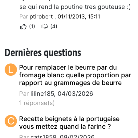
se qui rend la poutine tres gouteuse :)
Par
ptirobert
,
01/11/2013, 15:11
(1)
(4)
Dernières questions
L
Pour remplacer le beurre par du
fromage blanc quelle proportion par
rapport au grammages de beurre
Par
liline185, 04/03/2026
1 réponse(s)
C
Recette beignets à la portugaise
vous mettez quand la farine ?
Par
cats1859, 08/02/2026