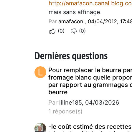
http://amafacon.canal blog.c
mais sans affinage.
Par
amafacon
,
04/04/2012, 17:4
(0)
(0)
Dernières questions
L
Pour remplacer le beurre pa
fromage blanc quelle propor
par rapport au grammages 
beurre
Par
liline185, 04/03/2026
1 réponse(s)
-le coût estimé des recettes