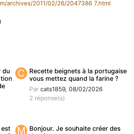
om/archives/2011/02/26/2047386 7.html
8
r du
C
Recette beignets à la portugaise
tion
vous mettez quand la farine ?
de
Par
cats1859, 08/02/2026
2 réponse(s)
 est
M
Bonjour. Je souhaite créer des