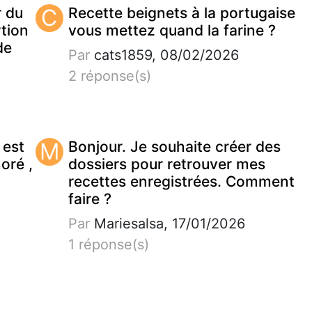
r du
C
Recette beignets à la portugaise
tion
vous mettez quand la farine ?
de
Par
cats1859, 08/02/2026
2 réponse(s)
 est
M
Bonjour. Je souhaite créer des
noré ,
dossiers pour retrouver mes
recettes enregistrées. Comment
faire ?
Par
Mariesalsa, 17/01/2026
1 réponse(s)