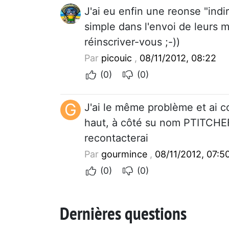
J'ai eu enfin une reonse "indir
simple dans l'envoi de leurs 
réinscriver-vous ;-))
Par
picouic
,
08/11/2012, 08:22
(0)
(0)
G
J'ai le même problème et ai c
haut, à côté su nom PTITCHEF. 
recontacterai
Par
gourmince
,
08/11/2012, 07:5
(0)
(0)
Dernières questions