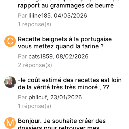
rapport au grammages de beurre
Par
liline185, 04/03/2026
1 réponse(s)
C
Recette beignets à la portugaise
vous mettez quand la farine ?
Par
cats1859, 08/02/2026
2 réponse(s)
-le coût estimé des recettes est loin
de la vérité très très minoré , ??
Par
philcuf, 23/01/2026
1 réponse(s)
M
Bonjour. Je souhaite créer des
dossiers pour retrouver mes