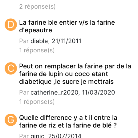
2 réponse(s)
D
La farine ble entier v/s la farine
d'epeautre
Par
diable, 21/11/2011
1 réponse(s)
C
Peut on remplacer la farine par de la
farine de lupin ou coco etant
diabetique ,le sucre je mettrais
Par
catherine_r2020, 11/03/2020
1 réponse(s)
G
Quelle difference y a t il entre la
farine de riz et la farine de blé ?
Par
ginic, 25/07/2014