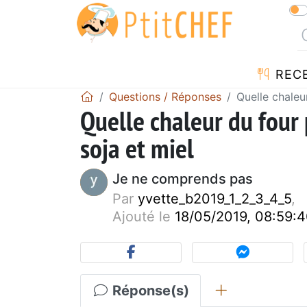
REC
Questions / Réponses
Quelle chaleu
Quelle chaleur du four 
soja et miel
Je ne comprends pas
Par
yvette_b2019_1_2_3_4_5
,
Ajouté le
18/05/2019, 08:59:
Réponse(s)