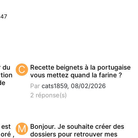
:47
r du
C
Recette beignets à la portugaise
tion
vous mettez quand la farine ?
de
Par
cats1859, 08/02/2026
2 réponse(s)
 est
M
Bonjour. Je souhaite créer des
noré ,
dossiers pour retrouver mes