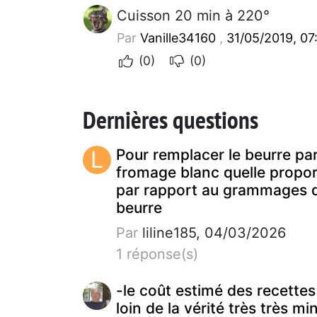
Cuisson 20 min à 220°
Par
Vanille34160
,
31/05/2019, 07
(0)
(0)
Dernières questions
L
Pour remplacer le beurre pa
fromage blanc quelle propor
par rapport au grammages 
beurre
Par
liline185, 04/03/2026
1 réponse(s)
-le coût estimé des recettes
loin de la vérité très très mi