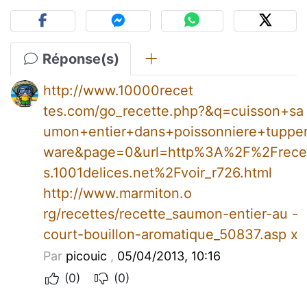
Réponse(s)
http://www.10000recet
tes.com/go_recette.php?&q=cuisson+sa
umon+entier+dans+poissonniere+tuppe
ware&page=0&url=http%3A%2F%2Frece
s.1001delices.net%2Fvoir_r726.html
http://www.marmiton.o
rg/recettes/recette_saumon-entier-au -
court-bouillon-aromatique_50837.asp x
Par
picouic
,
05/04/2013, 10:16
(0)
(0)