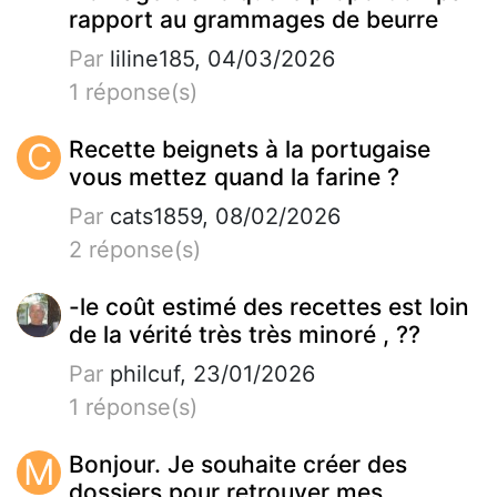
rapport au grammages de beurre
Par
liline185, 04/03/2026
1 réponse(s)
C
Recette beignets à la portugaise
vous mettez quand la farine ?
Par
cats1859, 08/02/2026
2 réponse(s)
-le coût estimé des recettes est loin
de la vérité très très minoré , ??
Par
philcuf, 23/01/2026
1 réponse(s)
M
Bonjour. Je souhaite créer des
dossiers pour retrouver mes