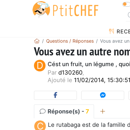
REC
Questions / Réponses
Vous avez un
Vous avez un autre no
D
Cést un fruit, un légume , quo
Par
d130260
,
Ajouté le
11/02/2014, 15:30:5
Réponse(s) -
7
C
Le rutabaga est de la famille d