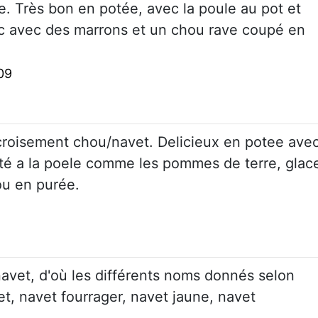
te. Très bon en potée, avec la poule au pot et
rc avec des marrons et un chou rave coupé en
09
croisement chou/navet. Delicieux en potee ave
uté a la poele comme les pommes de terre, glac
ou en purée.
navet, d'où les différents noms donnés selon
vet, navet fourrager, navet jaune, navet