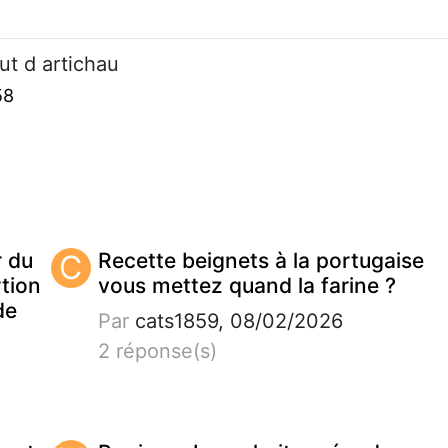
t d artichau
58
r du
C
Recette beignets à la portugaise
tion
vous mettez quand la farine ?
de
Par
cats1859, 08/02/2026
2 réponse(s)