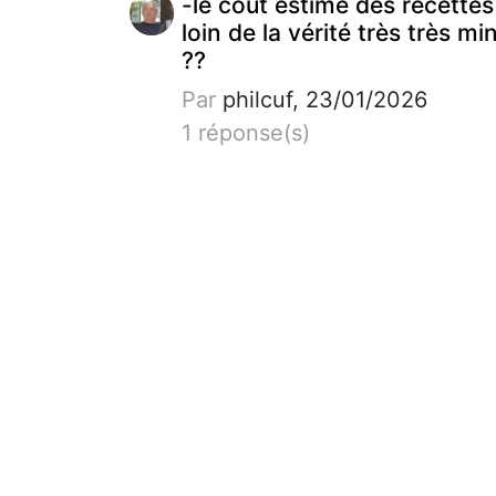
-le coût estimé des recettes
loin de la vérité très très mi
??
Par
philcuf, 23/01/2026
1 réponse(s)