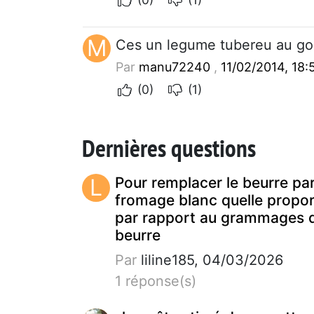
M
Ces un legume tubereu au gou
Par
manu72240
,
11/02/2014, 18:
(0)
(1)
Dernières questions
L
Pour remplacer le beurre pa
fromage blanc quelle propor
par rapport au grammages 
beurre
Par
liline185, 04/03/2026
1 réponse(s)