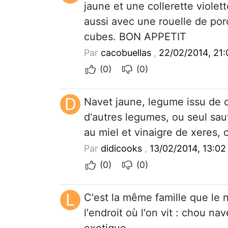
jaune et une collerette violet
aussi avec une rouelle de po
cubes. BON APPETIT
Par
cacobuellas
,
22/02/2014, 21:
(0)
(0)
D
Navet jaune, legume issu de 
d'autres legumes, ou seul sa
au miel et vinaigre de xeres, 
Par
didicooks
,
13/02/2014, 13:02
(0)
(0)
L
C'est la même famille que le 
l'endroit où l'on vit : chou na
exotique.....