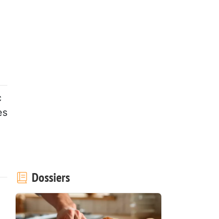
c
es
Dossiers