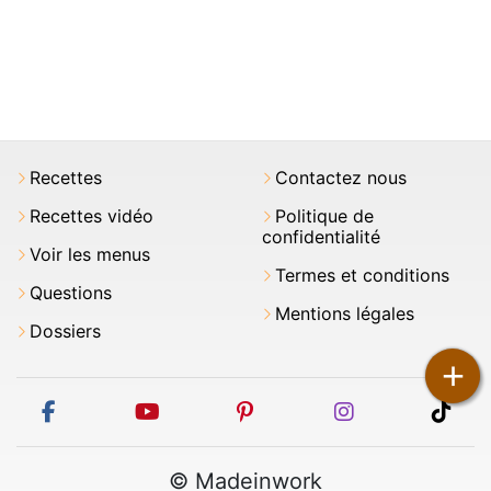
Recettes
Contactez nous
Recettes vidéo
Politique de
confidentialité
Voir les menus
Termes et conditions
Questions
Mentions légales
Dossiers
+
facebook
youtube
pinterest
instagram
tikt
© Madeinwork