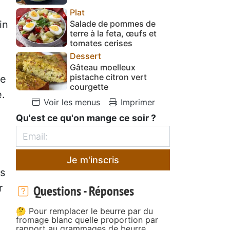
Plat
Salade de pommes de
in
terre à la feta, œufs et
tomates cerises
Dessert
Gâteau moelleux
pistache citron vert
le
courgette
e.
Voir les menus
Imprimer
Qu'est ce qu'on mange ce soir ?
Je m'inscris
ns
r
Questions - Réponses
🤔 Pour remplacer le beurre par du
fromage blanc quelle proportion par
rapport au grammages de beurre