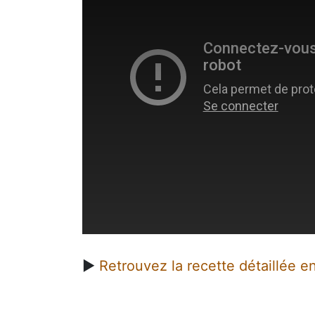
l
w
i
n
d
o
w
.
►
Retrouvez la recette détaillée en