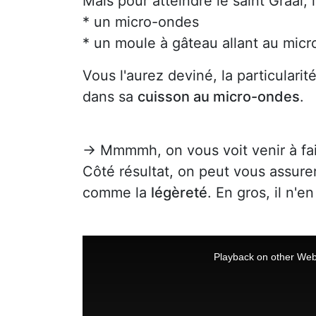
Mais pour atteindre le saint Graal, 
* un micro-ondes
* un moule à gâteau allant au mic
Vous l'aurez deviné, la particularit
dans sa
cuisson au micro-ondes
.
→ Mmmmh, on vous voit venir à fa
Côté résultat, on peut vous assure
comme la
légèreté
. En gros, il n'
T
h
i
Playback on other Web
s
i
s
a
m
o
d
a