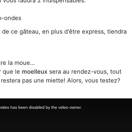
il vous faudra 2 indispensables:
ro-ondes
é de ce gâteau, en plus d'être express, tiendra
ire la moue…
r que le
moelleux
sera au rendez-vous, tout
en restera pas une miette! Alors, vous testez?
sites has been disabled by the video owner.