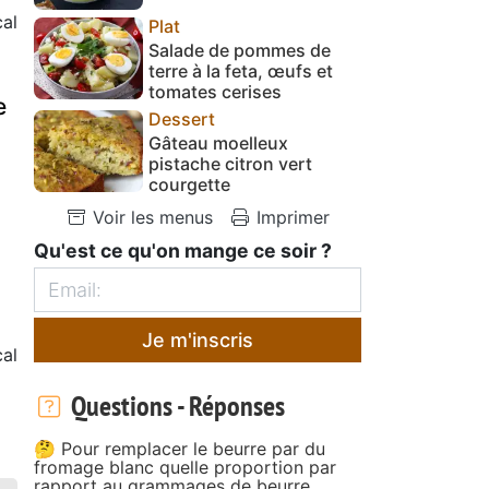
al
Plat
Salade de pommes de
terre à la feta, œufs et
tomates cerises
e
Dessert
Gâteau moelleux
pistache citron vert
courgette
Voir les menus
Imprimer
Qu'est ce qu'on mange ce soir ?
Je m'inscris
al
Questions - Réponses
🤔 Pour remplacer le beurre par du
fromage blanc quelle proportion par
rapport au grammages de beurre