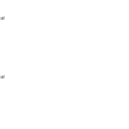
al
al