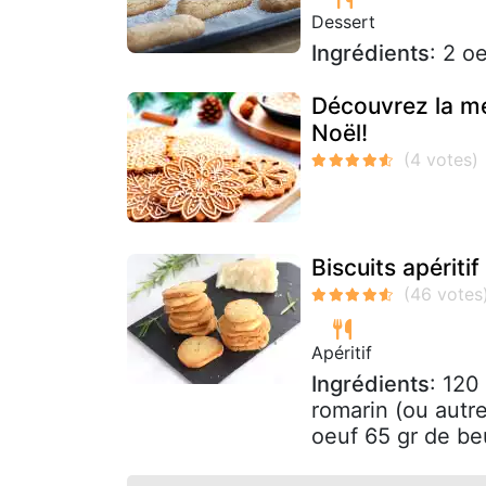
Dessert
Ingrédients
: 2 o
Découvrez la me
Noël!
Biscuits apériti
Apéritif
Ingrédients
: 120
romarin (ou autr
oeuf 65 gr de be