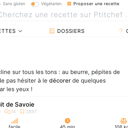
Sans gluten
Végétarien
Proposer une recette
ETTES
DOSSIERS
line sur tous les tons : au beurre, pépites de
Ne pas hésiter à le
décorer
de quelques
ar les yeux !
it de Savoie
facile
45 min
108 k