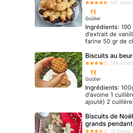
Goûter
Ingrédients
: 190
d'extrait de vani
farine 50 gr de ch
Biscuits au beu
Goûter
Ingrédients
: 100
d'avoine 1 cuill
ajouté) 2 cuillèr
Biscuits de Noël
grands pendant 