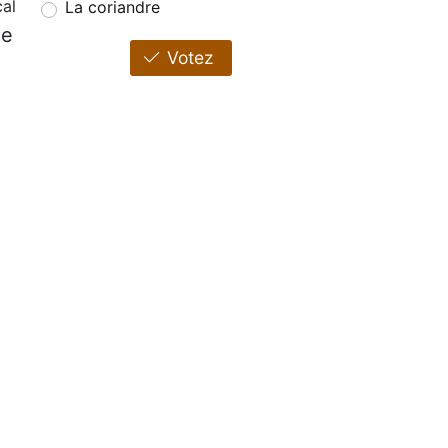
cal
La coriandre
ne
Votez