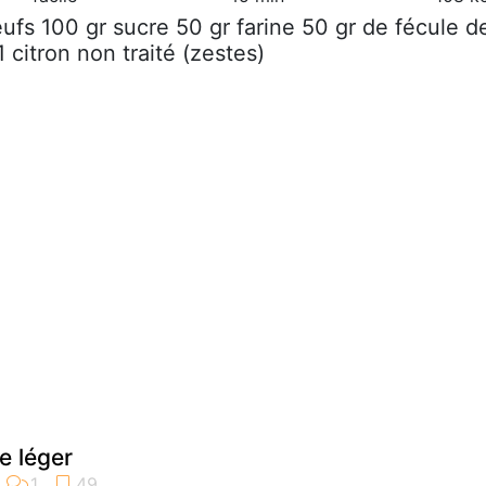
eufs 100 gr sucre 50 gr farine 50 gr de fécule d
citron non traité (zestes)
e léger