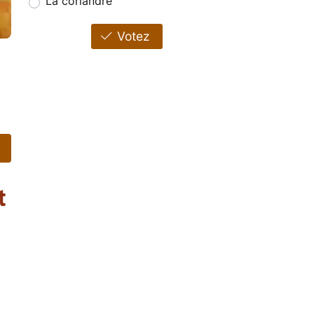
La coriandre
Votez
t