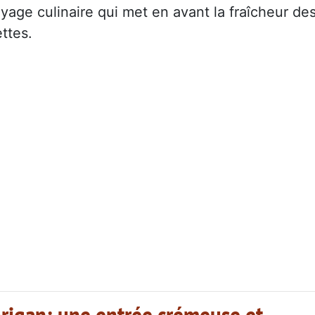
yage culinaire qui met en avant la fraîcheur de
ettes.
 origan: une entrée crémeuse et