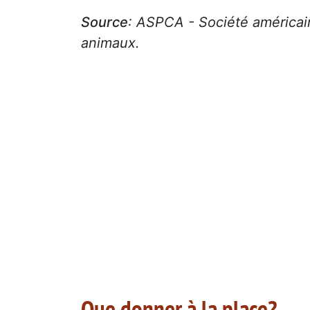
Source
: ASPCA - Société américain
animaux.
Que donner à la place?