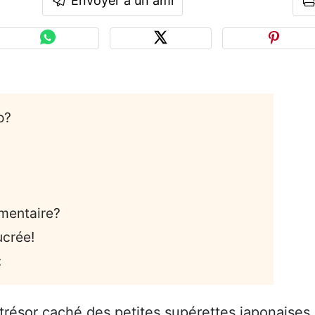
Envoyer à un ami
o?
mentaire?
ucrée!
:
 trésor caché des petites supérettes japonaises,