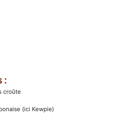
 :
s croûte
ponaise (ici Kewpie)