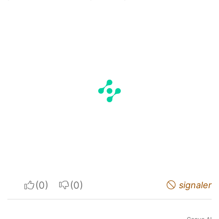
I apreciate
I do not appreciate
signaler