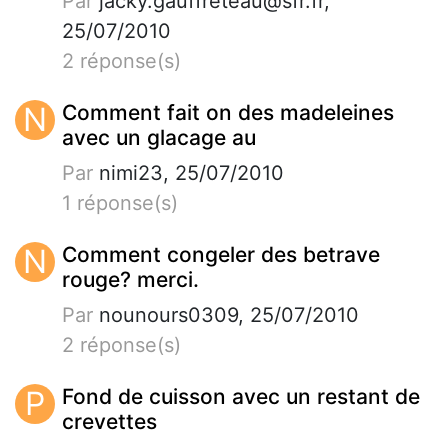
Par
jacky.gauffreteau@sfr.fr
,
25/07/2010
2 réponse(s)
N
Comment fait on des madeleines
avec un glacage au
Par
nimi23, 25/07/2010
1 réponse(s)
N
Comment congeler des betrave
rouge? merci.
Par
nounours0309, 25/07/2010
2 réponse(s)
P
Fond de cuisson avec un restant de
crevettes