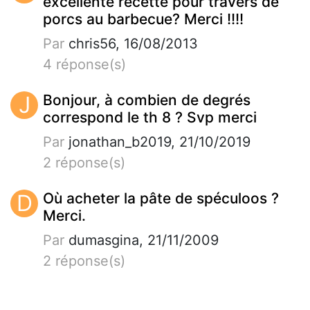
excellente recette pour travers de
porcs au barbecue? Merci !!!!
Par
chris56, 16/08/2013
4 réponse(s)
J
Bonjour, à combien de degrés
correspond le th 8 ? Svp merci
Par
jonathan_b2019, 21/10/2019
2 réponse(s)
D
Où acheter la pâte de spéculoos ?
Merci.
Par
dumasgina, 21/11/2009
2 réponse(s)