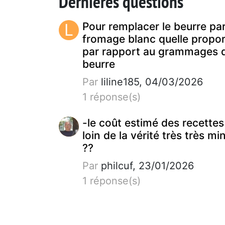
Dernières questions
L
Pour remplacer le beurre pa
fromage blanc quelle propor
par rapport au grammages 
beurre
Par
liline185, 04/03/2026
1 réponse(s)
-le coût estimé des recettes
loin de la vérité très très mi
??
Par
philcuf, 23/01/2026
1 réponse(s)