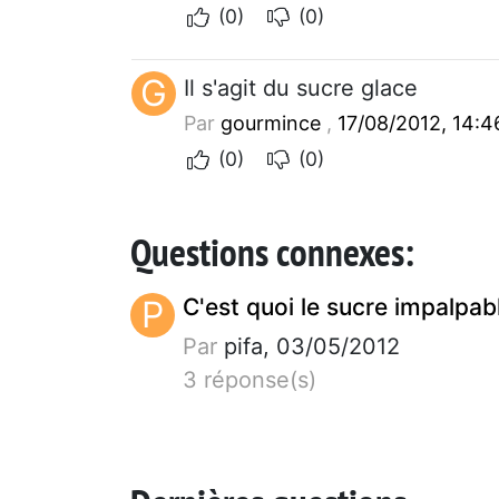
(0)
(0)
G
Il s'agit du sucre glace
Par
gourmince
,
17/08/2012, 14:4
(0)
(0)
Questions connexes:
P
C'est quoi le sucre impalpab
Par
pifa, 03/05/2012
3 réponse(s)