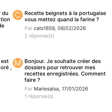
r du
C
Recette beignets à la portugaise
tion
vous mettez quand la farine ?
de
Par
cats1859, 08/02/2026
2 réponse(s)
 est
M
Bonjour. Je souhaite créer des
noré ,
dossiers pour retrouver mes
recettes enregistrées. Comment
faire ?
Par
Mariesalsa, 17/01/2026
1 réponse(s)