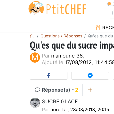
REC
Questions / Réponses
Qu'es que du 
Qu'es que du sucre imp
M
Par
mamoune 38
,
Ajouté le
17/08/2012, 11:44:5
Réponse(s) -
2
SUCRE GLACE
Par
noretta
,
28/03/2013, 20:15