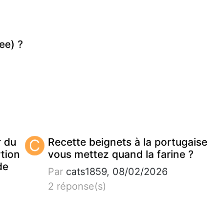
ee) ?
r du
C
Recette beignets à la portugaise
tion
vous mettez quand la farine ?
de
Par
cats1859, 08/02/2026
2 réponse(s)