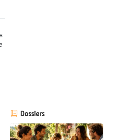
s
e
Dossiers