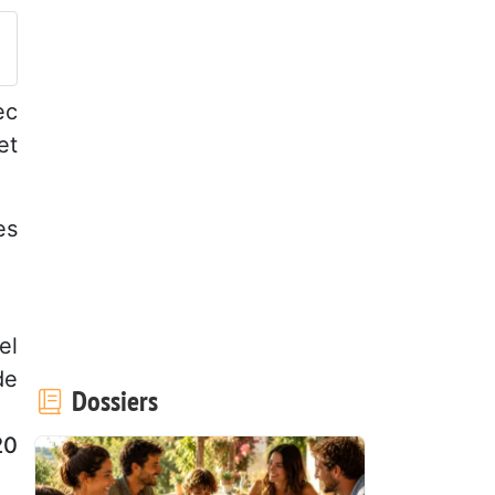
ec
et
es
el
de
Dossiers
20