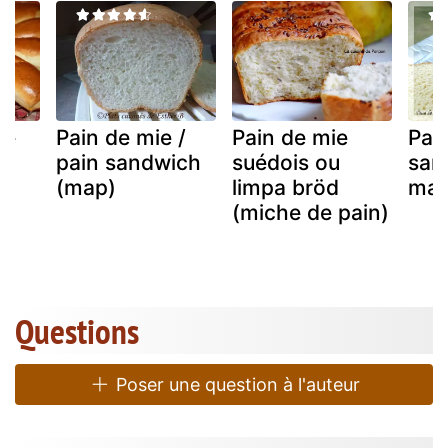
ie
Pain de mie /
Pain de mie
Pai
pain sandwich
suédois ou
sans
(map)
limpa bröd
mac
(miche de pain)
Questions
Poser une question à l'auteur