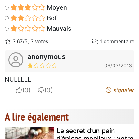
Moyen
Bof
Mauvais
3.67/5, 3 votes
1 commentaire
anonymous
09/03/2013
NULLLLL
I apreciate
I do not appreciate
signaler
A lire également
Le secret d’un pain
d’épices moelleux : votre