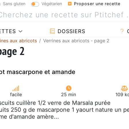
Sans gluten
Végétarien
Proposer une recette
ETTES
DOSSIERS
ines aux abricots
Verrines aux abricots - page 2
 page 2
icot mascarpone et amande
facile
25 min
109 k
iscuits cuillère 1/2 verre de Marsala purée
ruits 250 g de mascarpone 1 yaourt nature un p
ôme d'amande amère...